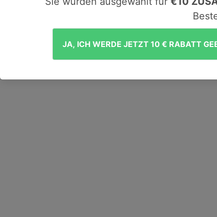
Sie wurden ausgewählt für
€10 ZUS
Beste
JA, ICH WERDE JETZT 10 € RABATT GE