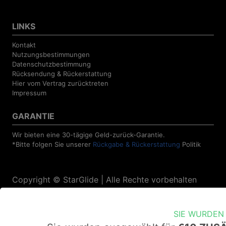
LINKS
Kontakt
Nutzungsbestimmungen
Datenschutzbestimmung
Rücksendung & Rückerstattung
Hier vom Vertrag zurücktreten
Impressum
GARANTIE
Wir bieten eine 30-tägige Geld-zurück-Garantie.
*Bitte folgen Sie unserer
Rückgabe & Rückerstattung
Politik
Copyright © StarGlide | Alle Rechte vorbehalten
SIE WURDEN