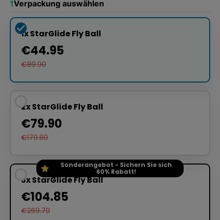
1
Verpackung auswählen
1x StarGlide Fly Ball
€44.95
€89.90
2x StarGlide Fly Ball
€79.90
€179.80
Sonderangebot - Sichern Sie sich
60% Rabatt!
3x StarGlide Fly Ball
€104.85
€269.70